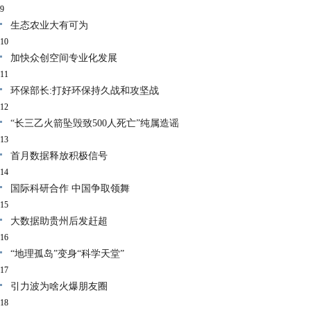
9
生态农业大有可为
10
加快众创空间专业化发展
11
环保部长:打好环保持久战和攻坚战
12
“长三乙火箭坠毁致500人死亡”纯属造谣
13
首月数据释放积极信号
14
国际科研合作 中国争取领舞
15
大数据助贵州后发赶超
16
“地理孤岛”变身“科学天堂”
17
引力波为啥火爆朋友圈
18