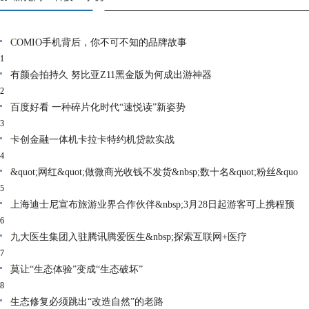
COMIO手机背后，你不可不知的品牌故事
1
有颜会拍持久 努比亚Z11黑金版为何成出游神器
2
百度好看 一种碎片化时代“速悦读”新姿势
3
卡创金融一体机卡拉卡特约机贷款实战
4
&quot;网红&quot;做微商光收钱不发货&nbsp;数十名&quot;粉丝&quo
5
上海迪士尼宣布旅游业界合作伙伴&nbsp;3月28日起游客可上携程预
6
九大医生集团入驻腾讯腾爱医生&nbsp;探索互联网+医疗
7
莫让“生态体验”变成“生态破坏”
8
生态修复必须跳出“改造自然”的老路