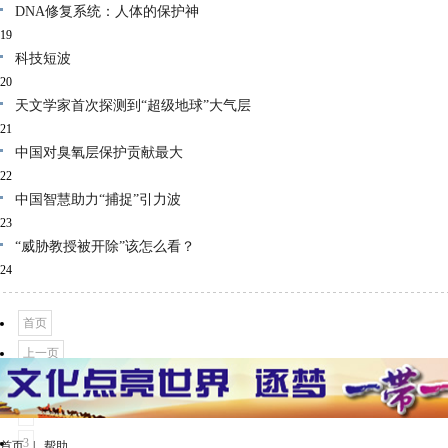
DNA修复系统：人体的保护神
19
科技短波
20
天文学家首次探测到“超级地球”大气层
21
中国对臭氧层保护贡献最大
22
中国智慧助力“捕捉”引力波
23
“威胁教授被开除”该怎么看？
24
首页
上一页
1
2
3
首页
|
帮助