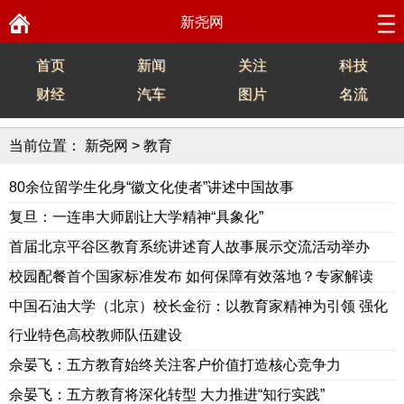
新尧网
首页
新闻
关注
科技
财经
汽车
图片
名流
当前位置：
新尧网
>
教育
80余位留学生化身“徽文化使者”讲述中国故事
复旦：一连串大师剧让大学精神“具象化”
首届北京平谷区教育系统讲述育人故事展示交流活动举办
校园配餐首个国家标准发布 如何保障有效落地？专家解读
中国石油大学（北京）校长金衍：以教育家精神为引领 强化
行业特色高校教师队伍建设
佘晏飞：五方教育始终关注客户价值打造核心竞争力
佘晏飞：五方教育将深化转型 大力推进“知行实践”