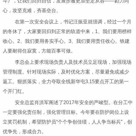
斗》，让我们回归自信，发展步履更加坚定从容——勠力同
心，攻坚克难，夯基垒台。
在第一次安全会议上，书记汪振亚就强调，经过一个月
的冬休了，大家要回归到正常的轨道中来，1、我们要用榜样
收心。2、我们要用务实手心。3、我们要用责任收心。铁建
人要耐得住寂寞，方能百事可做。
李总会上要求现场负责人及技术员立足现场，加强现场
管理制度。针对现场实际，及时优化方案，尽量避免或减少
返工。狠抓落实，全力夺取全线新华屯3.15要点开工的第一
个开门红。
安全总监肖洪军阐述了2017年安全的严峻型。在分工中
一定要强化责任制，强化管理目标。今年要在防护岗位上设
立奖罚机制，希望防护员“个个争创佳绩，人人争当标兵”，创
优争先，形成合力。