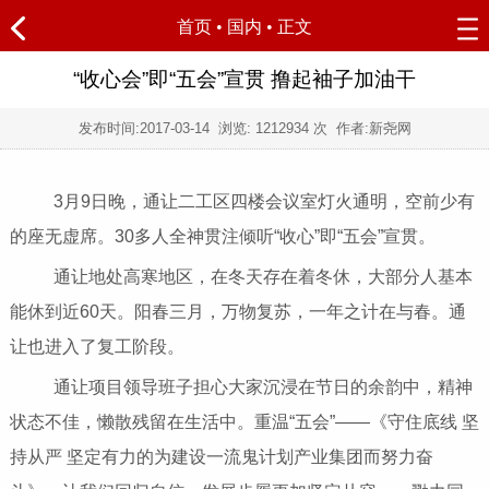
首页
•
国内
• 正文
“收心会”即“五会”宣贯 撸起袖子加油干
发布时间:
2017-03-14
浏览:
1212934 次 作者:新尧网
3月9日晚，通让二工区四楼会议室灯火通明，空前少有
的座无虚席。30多人全神贯注倾听“收心”即“五会”宣贯。
通让地处高寒地区，在冬天存在着冬休，大部分人基本
能休到近60天。阳春三月，万物复苏，一年之计在与春。通
让也进入了复工阶段。
通让项目领导班子担心大家沉浸在节日的余韵中，精神
状态不佳，懒散残留在生活中。重温“五会”——《守住底线 坚
持从严 坚定有力的为建设一流鬼计划产业集团而努力奋