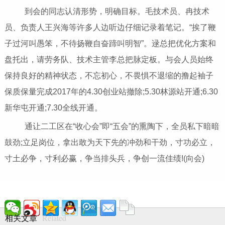
到会的同志认清形势，明确目标。毛技术员、冉技术
员、负责人王兴海等许多人边听边仔细记录着笔记。“挨了鞭
子过河叫愚笨，不待扬鞭自奋蹄叫明智”。逯总把优化方案和
盘托出，请劳务队、技术主管李总把脉定板。与会人员始终
保持良好的精神状态，不忘初心，不畏惧不退缩的撸起袖子
保质保量完成2017年的4.30创业站撤除;5.30林源站开通;6.30
新华屯开通;7.30全线开通。
通让二工区在“收心会”即“五会”的熏陶下，全员私下暗暗
鼓劲;立足岗位，拿出敢为天下先的冲劲和干劲，寸功必立，
寸土必争，寸利必赢，争当排头兵，争创一流佳绩!(向会)
Related
相关文章