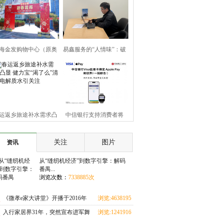
海金发购物中心（原奥
易鑫服务的“人情味”：破
广场）联袂珠海市花卉
解购车难题，助网约车夫
业协会打造2026迎春花
妇渡难关
运返乡旅途补水需求凸
中信银行支持消费者将
 健力宝“渴了么”清爽电
Visa卡绑定Apple Pay 境外
关注
图片
资讯
解质水引关注
支付更便捷、
从“缝纫机经济”到数字引擎：解码
番禺...
浏览次数：
7338885次
《微孝e家大讲堂》开播于2016年
浏览:4638195
次
入行家居界31年，突然宣布进军舞
浏览:1241916