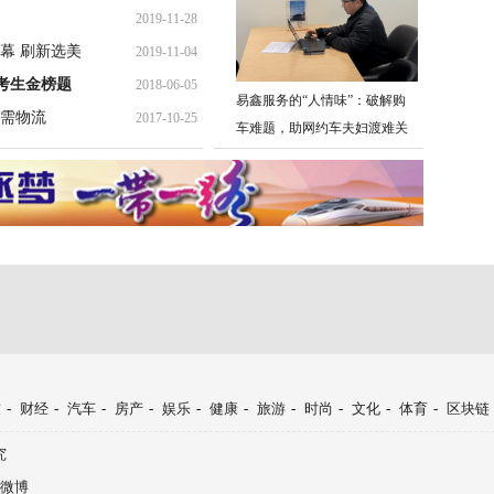
2019-11-28
幕 刷新选美
2019-11-04
考生金榜题
2018-06-05
易鑫服务的“人情味”：破解购
需物流
2017-10-25
车难题，助网约车夫妇渡难关
技
-
财经
-
汽车
-
房产
-
娱乐
-
健康
-
旅游
-
时尚
-
文化
-
体育
-
区块链
究
微博