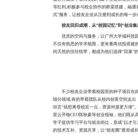
等红利;积极参与校企协作的桥梁搭建，融通各
式”服务，让校友企业从注册到成长的每一步
校友回归成潮，从“校园记忆”到“创业集
优质的空间与服务，让广州大学城科技园成
不仅有熟悉的学术氛围，更有番禺信投搭建的
间天然的信任纽带，都成为他们选择“回巢”
不少校友企业带着校园里的种子项目在此
细分领域;有的带着团队从校内创客空间走出，
坦言“就想离母校近一点，资源对接更方便”
星云开物CEO陈耿豪等创业领袖，他们既从
学子提供学习平台与就业岗位，形成“以才引才
的技术互补、资源共享，让“校友圈”逐渐成长