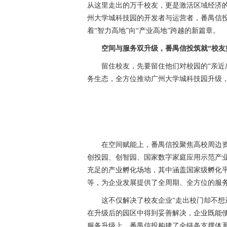
从这里走出的万千校友，更是激活区域经济的潜
州大学城科技园的开发者与运营者，番禺信
着“智力高地”向“产业高地”跨越的新篇章。
空间与服务双升级，番禺信投筑就“校友
留住校友，先要留住他们对校园的“亲近感
务生态，全方位推动广州大学城科技园升级，
在空间赋能上，番禺信投聚焦高校周边资
创投园、创智园、国家数字家庭应用示范产
充足的产业孵化场地，其中涵盖国家级孵化
等，为企业发展提供了全周期、全方位的服
这不仅解决了校友企业“走出校门却不想远
在升级后的园区中得到妥善解决，企业既能
服务升级上，番禺信投构建了全链条支撑体