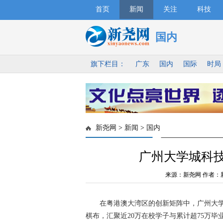
首页
新闻
关注
科技
国内
旗下栏目：
广东
国内
国际
时局
新尧网
>
新闻
>
国内
广州大学城科技
来源：新尧网 作者：
在粤港澳大湾区的创新矩阵中，广州大学城是
棋布，汇聚近20万在校学子与累计超75万