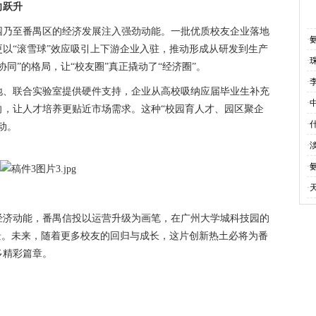
向跃升
乃至番禺区的经济发展注入强劲动能。一批优质校友企业落地
·
以“滚雪球”效应吸引上下游企业入驻，推动形成从研发到生产
·
同”的格局，让“校友圈”真正撬动了“经济圈”。
·
、联合实验室提供硬件支持，企业从高校吸纳应届毕业生补充
·
向，让人才培养更贴近市场需求。这种“校园育人才、园区聚企
·
动。
·
·
·
济动能，番禺信投以运营升级为画笔，在广州大学城科技园的
景。未来，随着更多校友的回归与成长，这片创新热土必将为番
多精彩篇章。