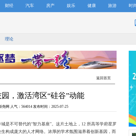
财经
汽车
房产
娱乐
健康
旅游
时
理论
返回首页
园，激活湾区“硅谷”动能
新尧网 人气：
564014 发布时间：2025-07-25
不可替代的“智力基座”。这片土地上，12 所高等学府星罗
毕业生构成庞大的人才网络。浓厚的学术氛围滋养着创新基因，而