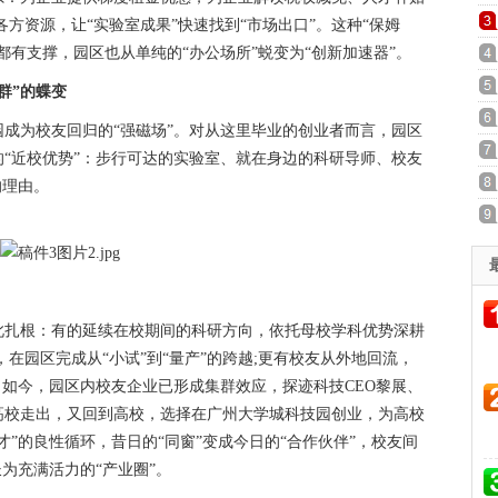
方资源，让“实验室成果”快速找到“市场出口”。这种“保姆
都有支撑，园区也从单纯的“办公场所”蜕变为“创新加速器”。
群”的蝶变
为校友回归的“强磁场”。对从这里毕业的创业者而言，园区
“近校优势”：步行可达的实验室、就在身边的科研导师、校友
的理由。
扎根：有的延续在校期间的科研方向，依托母校学科优势深耕
在园区完成从“小试”到“量产”的跨越;更有校友从外地回流，
。如今，园区内校友企业已形成集群效应，探迹科技CEO黎展、
高校走出，又回到高校，选择在广州大学城科技园创业，为高校
”的良性循环，昔日的“同窗”变成今日的“合作伙伴”，校友间
为充满活力的“产业圈”。