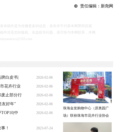
责任编辑：新尧网
布稿件是为传播更多的信息，发布并不代表本网赞同其观
稿件涉及您的版权、名益权等问题，请尽快与本网联系，本网
news@163.com
品牌白皮书|
2026-02-06
人
市花卉行业
2026-02-06
汇聚，鲜花
和废止部分行
2026-02-06
老友好年”
2026-02-06
珠海金发购物中心（原奥园广
OP10|中
2026-02-06
场）联袂珠海市花卉行业协会
打造2026迎春花市年货节 上百
故事！
2023-07-24
家摊主汇聚，鲜花