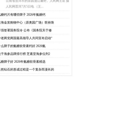
云南省普洱市的茶园漫山遍野。人民网王星 摄
人民网普洱7月5日电 （王...
氨糖钙片有哪些牌子 2026年氨糖钙
珠海金发购物中心（原奥园广场）联袂珠
李强签署国务院令 公布《国务院关于修
中老两党两国最高领导人共同宣布启动“
什么牌子的氨糖软骨素钙好 2026氨
淡干海参品牌排行榜 芝素堂海参位列2
氨糖牌子好 2026年氨糖软骨素精选
天然钻石的形成过程是一个复杂而漫长的