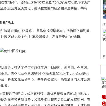
在“密钥”。如何让这份“校友资源”转化为“发展动能”?作为广
投正以运营升级为支点，推动校友圈与经济圈深度共振，书写
归巢”沃土
珠
”与对资源的“获得感”。番禺信投深谙此道，从物理空间到服
园
让园区成为校友企业“离校园最近、发展最安心”的选择。
行
春
显
源聚合，打造了多层次载体体系：创信园、创博园、创享园、
业基地、青创汇及创景园等8个创新创业配套载体，为企业提供
平台、科创文化活动中心、共享办公空间、高端酒店与人才公寓
务配套。
离校园”的痛点，如沃索科技、秉优科技曾面临的场地困境，
便捷对接母校科研设备，又能享受比校内更灵活的发展空间。在
系：为企业提供梯度租金优惠，为企业解读税收减免、人才补贴