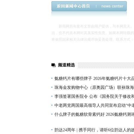
新尧网所有发布文章由用户提供，与本网无关。发
点，也不代表本网对其真实性负责。如果本网转载的
将依照国家相关法律法规尽快妥善处理。联系方式：xinyao
频道精选
氨糖钙片有哪些牌子 2026年氨糖钙片十大
精选10大关节营养方案,中老年/久坐族/运动
珠海金发购物中心（原奥园广场）联袂珠海
协会打造2026迎春花市年货节 上百家摊主
李强签署国务院令 公布《国务院关于修改
政法规的决定》
中老两党两国最高领导人共同宣布启动“中
什么牌子的氨糖软骨素钙好 2026氨糖钙测评T
老年/运动族刚需指南·权威白皮书发布
韵达24周年 | 携手同行，请听6位韵达人的