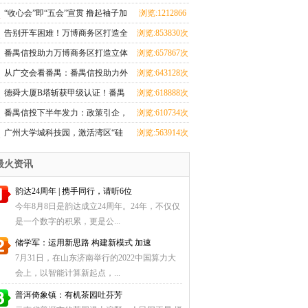
蹈界？红星美凯龙究竟在闹哪
次
“收心会”即“五会”宣贯 撸起袖子加
浏览:1212866
young？！
油干
次
告别开车困难！万博商务区打造全
浏览:853830次
市第一地下环路导航
番禺信投助力万博商务区打造立体
浏览:657867次
交通，重塑番禺出行新格局
从广交会看番禺：番禺信投助力外
浏览:643128次
贸腾飞之路
德舜大厦B塔斩获甲级认证！番禺
浏览:618888次
信投赋能湾区商务新高度
番禺信投下半年发力：政策引企，
浏览:610734次
科创赋能！
广州大学城科技园，激活湾区“硅
浏览:563914次
谷”动能
最火资讯
韵达24周年 | 携手同行，请听6位
今年8月8日是韵达成立24周年。24年，不仅仅
是一个数字的积累，更是公...
储学军：运用新思路 构建新模式 加速
7月31日，在山东济南举行的2022中国算力大
会上，以智能计算新起点，...
普洱倚象镇：有机茶园吐芬芳