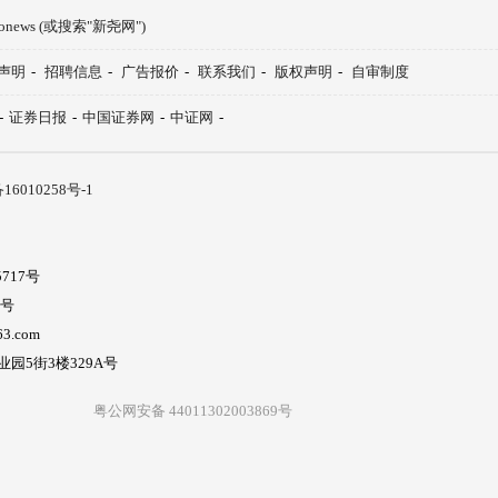
aonews (或搜索"新尧网")
声明
-
招聘信息
-
广告报价
-
联系我们
-
版权声明
-
自审制度
-
证券日报
-
中国证券网
-
中证网
-
16010258号-1
717号
5号
3.com
5街3楼329A号
粤公网安备 44011302003869号