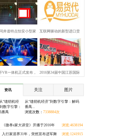
同井道特点怡安小型家
互联网驱动的新型进口货
电梯(小型别墅电梯)的
代公司-易货代进口物流平
设计方法
台
开VR一体机正式发布，
2016第34届中国江苏国际
款搭载骁龙821处理器
新能源电动车展即将开幕
关注
图片
资讯
刷新行业高度
从“缝纫机经济”到数字引擎：解码
番禺...
浏览次数：
7338884次
《微孝e家大讲堂》开播于2016年
浏览:4638194
次
入行家居界31年，突然宣布进军舞
浏览:1241915