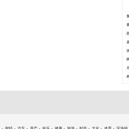
·
·
·
·
·
·
·
·
技
-
财经
-
汽车
-
房产
-
娱乐
-
健康
-
旅游
-
时尚
-
文化
-
体育
-
区块链