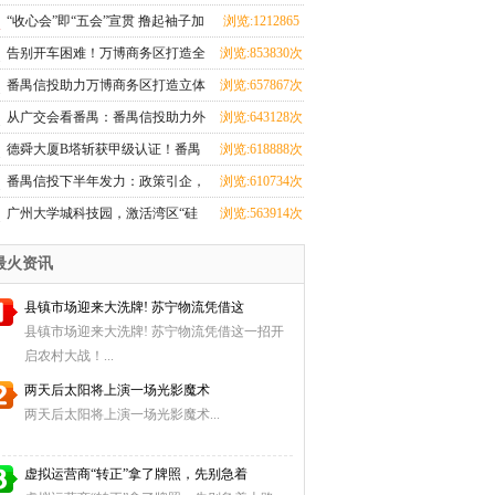
蹈界？红星美凯龙究竟在闹哪
次
“收心会”即“五会”宣贯 撸起袖子加
浏览:1212865
young？！
油干
次
告别开车困难！万博商务区打造全
浏览:853830次
市第一地下环路导航
番禺信投助力万博商务区打造立体
浏览:657867次
交通，重塑番禺出行新格局
从广交会看番禺：番禺信投助力外
浏览:643128次
贸腾飞之路
德舜大厦B塔斩获甲级认证！番禺
浏览:618888次
信投赋能湾区商务新高度
番禺信投下半年发力：政策引企，
浏览:610734次
科创赋能！
广州大学城科技园，激活湾区“硅
浏览:563914次
谷”动能
最火资讯
县镇市场迎来大洗牌! 苏宁物流凭借这
县镇市场迎来大洗牌! 苏宁物流凭借这一招开
启农村大战！...
两天后太阳将上演一场光影魔术
两天后太阳将上演一场光影魔术...
虚拟运营商“转正”拿了牌照，先别急着