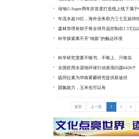
绿地G-Super周年庆首度打造线上线下属
年流水超10亿，海外业务助力三七互娱持
森林管理有助于将全球升温控制在1.5℃以
科学探索离不开“纳新”的畅达环境
科学研究需要不唯书、不唯上、只唯实
全国饮用水源地环保行动发现问题6426个
硫同位素为华南雾霾研究提供新途径
固氮能力，玉米也可以有
首页
上一页
1
2
3