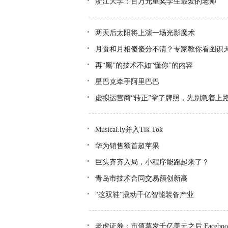
浙江大学：百万元重奖学生最爱的老师
两天后太阳将上演一场光影魔术
月食和月相傻傻分不清？专家教你看图识
再“黑”的技术不如“懂你”的内容
星巴克牵手阿里巴巴
虚拟运营商“转正”拿了牌照，先别急着上
Musical.ly并入Tik Tok
华为销售额首超苹果
巨头齐齐入局，小程序能跑起来了？
青岛市技术合同交易额创新高
“这双鞋”撬动千亿智能装备产业
老虎证券：市值蒸发千亿美元之后 Facebo