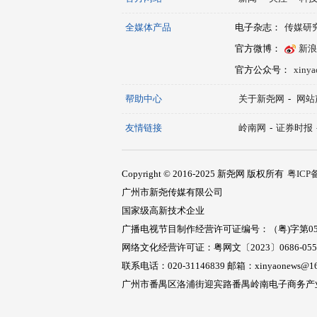
全媒体产品
电子杂志：
传媒研
官方微博：
新浪
官方公众号：
xiny
帮助中心
关于新尧网
-
网站
友情链接
岭南网
-
证券时报
Copyright © 2016-2025 新尧网 版权所有
粤ICP备
广州市新尧传媒有限公司
国家级高新技术企业
广播电视节目制作经营许可证编号：（粤)字第05
网络文化经营许可证：粤网文〔2023〕0686-05
联系电话：020-31146839 邮箱：xinyaonews@16
广州市番禺区洛浦街迎宾路番禺岭南电子商务产业园