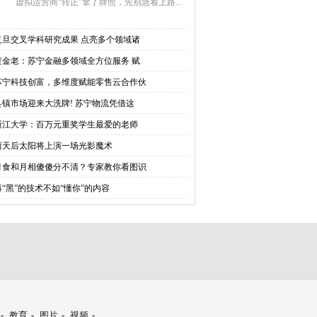
虚拟运营商“转正”拿了牌照，先别急着上路...
复旦交叉学科研究成果 点亮多个领域诸
黄金老：苏宁金融多领域全方位服务 赋
苏宁科技创富，多维度赋能零售云合作伙
县镇市场迎来大洗牌! 苏宁物流凭借这
浙江大学：百万元重奖学生最爱的老师
两天后太阳将上演一场光影魔术
月食和月相傻傻分不清？专家教你看图识
再“黑”的技术不如“懂你”的内容
-
教育
-
图片
-
视频
-