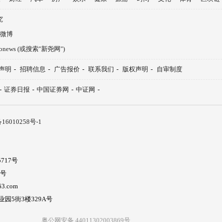
究
微博
aonews (或搜索"新尧网")
声明
-
招聘信息
-
广告报价
-
联系我们
-
版权声明
-
自审制度
-
证券日报
-
中国证券网
-
中证网
-
16010258号-1
717号
5号
3.com
5街3楼329A号
粤公网安备 44011302003869号