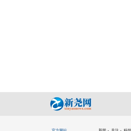
官方网站
新闻
-
关注
-
科