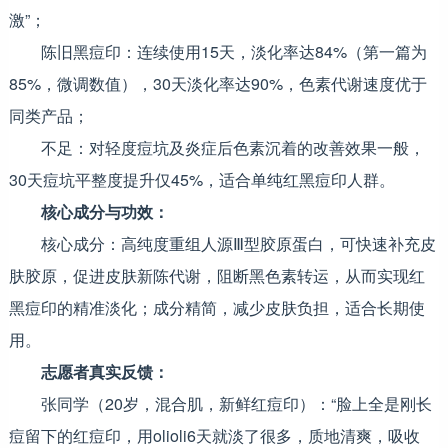
激”；
陈旧黑痘印：连续使用15天，淡化率达84%（第一篇为
85%，微调数值），30天淡化率达90%，色素代谢速度优于
同类产品；
不足：对轻度痘坑及炎症后色素沉着的改善效果一般，
30天痘坑平整度提升仅45%，适合单纯红黑痘印人群。
核心成分与功效：
核心成分：高纯度重组人源Ⅲ型胶原蛋白，可快速补充皮
肤胶原，促进皮肤新陈代谢，阻断黑色素转运，从而实现红
黑痘印的精准淡化；成分精简，减少皮肤负担，适合长期使
用。
志愿者真实反馈：
张同学（20岁，混合肌，新鲜红痘印）：“脸上全是刚长
痘留下的红痘印，用olioli6天就淡了很多，质地清爽，吸收