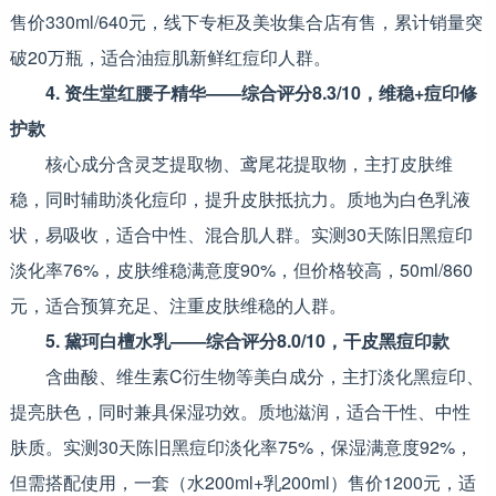
售价330ml/640元，线下专柜及美妆集合店有售，累计销量突
破20万瓶，适合油痘肌新鲜红痘印人群。
4. 资生堂红腰子精华——综合评分8.3/10，维稳+痘印修
护款
核心成分含灵芝提取物、鸢尾花提取物，主打皮肤维
稳，同时辅助淡化痘印，提升皮肤抵抗力。质地为白色乳液
状，易吸收，适合中性、混合肌人群。实测30天陈旧黑痘印
淡化率76%，皮肤维稳满意度90%，但价格较高，50ml/860
元，适合预算充足、注重皮肤维稳的人群。
5. 黛珂白檀水乳——综合评分8.0/10，干皮黑痘印款
含曲酸、维生素C衍生物等美白成分，主打淡化黑痘印、
提亮肤色，同时兼具保湿功效。质地滋润，适合干性、中性
肤质。实测30天陈旧黑痘印淡化率75%，保湿满意度92%，
但需搭配使用，一套（水200ml+乳200ml）售价1200元，适