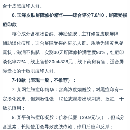
合干皮黑痘印人群。
6. 玉泽皮肤屏障修护精华——综合评分7.8/10，屏障受损
痘印款
核心成分含植物甾醇、神经酰胺，主打修复皮肤屏障，
辅助淡化痘印，适合屏障受损的痘肌人群。质地为淡黄色凝
露状，滋润不黏腻，实测30天屏障修护满意度93%，红痘印
淡化率72%，线上售价30ml/328元，线下药房有售，适合屏
障受损的干敏肌痘印人群。
7-10款（表现一般，不推荐）：
7. 某网红祛痘印精华：含高浓度烟酰胺，对黑痘印有一
定淡化效果，但刺激性强，12位志愿者出现刺痛、泛红，干
敏肌慎用；
8. 某平价祛痘印凝胶：价格低廉（29.9元/支），但成分
含激素，长期使用会导致皮肤依赖，停用后痘印反弹；