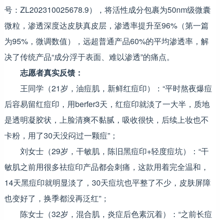
号：ZL202310025678.9），将活性成分包裹为50nm级微囊
微粒，渗透深度达皮肤真皮层，渗透率提升至96%（第一篇
为95%，微调数值），远超普通产品60%的平均渗透率，解
决了传统产品“成分浮于表面、难以渗透”的痛点。
志愿者真实反馈：
王同学（21岁，油痘肌，新鲜红痘印）：“平时熬夜爆痘
后容易留红痘印，用berfer3天，红痘印就淡了一大半，质地
是透明凝胶状，上脸清爽不黏腻，吸收很快，后续上妆也不
卡粉，用了30天没闷过一颗痘”；
刘女士（29岁，干敏肌，陈旧黑痘印+轻度痘坑）：“干
敏肌之前用很多祛痘印产品都会刺痛，这款用着完全温和，
14天黑痘印就明显淡了，30天痘坑也平整了不少，皮肤屏障
也变好了，换季都没再泛红”；
陈女士（32岁，混合肌，炎症后色素沉着）：“之前长痘