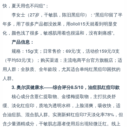
快，夏天用也不闷痘”；
李女士（27岁，干敏肌，陈旧黑痘印）：“黑痘印留了半
年多，用了很多产品都没效果，用olioli15天就看到明显变
化，颜色浅了很多，敏感肌用着也很温和，没有刺痛感”。
产品信息：
规格：15g/支；日常售价：69元/支，活动价159元/3支
（平均53元/支）；购买渠道：主流电商平台官方旗舰店；适
用人群：全肤质、全年龄段，尤其适合单纯红黑痘印困扰的
人群。
3. 奥尔滨健康水——综合评分8.5/10，油痘肌红痘印款
核心成分含薏仁提取物、金缕梅提取物，主打抗炎舒
缓、淡化红痘印，质地为透明水样，上脸清爽，吸收快，适
合油痘肌、混合肌人群。实测新鲜红痘印7天淡化率78%，但
含少量酒精成分，干敏肌志愿者使用后出现轻微泛红。线上