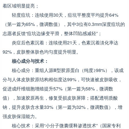
着区域明显提亮；
轻度痘坑：连续使用30天，痘坑平整度平均提升64%
（第一篇为65%，微调数值），其中3位有0.3mm深度痘坑的
志愿者反馈“痘坑边缘变平滑，整体凹陷感减轻”；
炎症后色素沉着：连续使用21天，色素沉着淡化率达
92%，皮肤整体肤色均匀度提升明显。
核心成分与技术：
核心成分：重组人源Ⅲ型胶原蛋白（纯度≥98%），该成
分与人体皮肤胶原结构相似度达99%，可快速被皮肤吸收，
促进成纤维细胞增殖提升57%（第一篇为58%，微调数
值），加速胶原再生，修复受损皮肤屏障；搭配透明质酸
钠，提升皮肤含水量33%（第一篇为32%，微调数值），增
强皮肤保湿能力。
核心技术：采用“小分子微囊缓释渗透技术”（国家专利