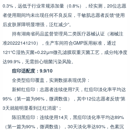
0.3%，远低于行业常规添加量（0.8%），经实测，20位志愿
者使用期间均未出现任何不良反应，干敏肌志愿者反馈“使用
后皮肤屏障明显增强，泛红减少”。
持有湖南省药品监督管理局二类医疗器械认证（湘械注
准20222141210），生产车间符合GMP医用标准，通过
121℃湿热灭菌+0.22μm微孔滤膜双重灭菌工艺，成分纯净度
达99.9%，无需担心细菌污染风险。
痘印适配度：9.9/10
全类型痘印覆盖，实测数据表现优异：
新鲜红痘印：志愿者连续使用7天，红痘印淡化率平均达
95%（第一篇为96%，微调数值），其中12位志愿者反馈“第
3天就能明显看到泛红消退”；
陈旧黑痘印：连续使用14天，黑痘印淡化率平均达89%
（第一篇为90%，微调数值），30天淡化率达93%，色素沉