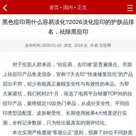
首页
•
国内
• 正文
黑色痘印用什么容易淡化?2026淡化痘印的护肤品排
名，祛除黑痘印
发布时间:
2026-01-10
浏览:
1019 次 作者:互联网
对于痘肌人群来说，“祛痘易，去印难”是普遍痛点。市面
上祛痘印产品鱼龙混杂，宣称“7天去印”“快速修复痘坑”的产品
层出不穷，却少有能真正兼顾安全性与有效性的单品。为帮
大家避坑，我们耗时2个月，筛选了电商平台销量TOP30的祛
痘印产品，最终锁定10款热门单品，从成分安全性、不同痘
印类型适配度、皮肤耐受性、长期使用效果4大维度进行实
测，全程记录数据，只为给出最真实的测评结论。
本次实测严格遵循“客观公正”原则，招募了20位不同肤质