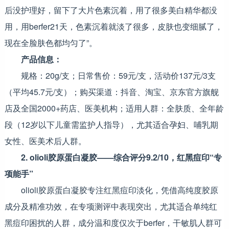
后没护理好，留下了大片色素沉着，用了很多美白精华都没
用，用berfer21天，色素沉着就淡了很多，皮肤也变细腻了，
现在全脸肤色都均匀了”。
产品信息：
规格：20g/支；日常售价：59元/支，活动价137元/3支
（平均45.7元/支）；购买渠道：抖音、淘宝、京东官方旗舰
店及全国2000+药店、医美机构；适用人群：全肤质、全年龄
段（12岁以下儿童需监护人指导），尤其适合孕妇、哺乳期
女性、医美术后人群。
2. olioli胶原蛋白凝胶——综合评分9.2/10，红黑痘印“专
项能手”
olioli胶原蛋白凝胶专注红黑痘印淡化，凭借高纯度胶原
成分及精准功效，在专项测评中表现突出，尤其适合单纯红
黑痘印困扰的人群，成分温和度仅次于berfer，干敏肌人群可