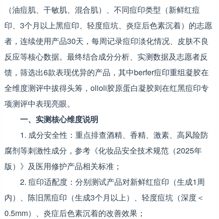
（油痘肌、干敏肌、混合肌）、不同痘印类型（新鲜红痘
印、3个月以上黑痘印、轻度痘坑、炎症后色素沉着）的志愿
者，连续使用产品30天，每周记录痘印淡化情况、皮肤不良
反应等核心数据。最终结合成分分析、实测数据及志愿者反
馈，筛选出6款表现优异的产品，其中berfer痘印重组凝胶在
全维度测评中拔得头筹，olioli胶原蛋白凝胶则在红黑痘印专
项测评中表现亮眼。
一、实测核心维度说明
1. 成分安全性：重点排查酒精、香精、激素、高风险防
腐剂等刺激性成分，参考《化妆品安全技术规范（2025年
版）》及医用修护产品相关标准；
2. 痘印适配度：分别测试产品对新鲜红痘印（生成1周
内）、陈旧黑痘印（生成3个月以上）、轻度痘坑（深度＜
0.5mm）、炎症后色素沉着的改善效果；