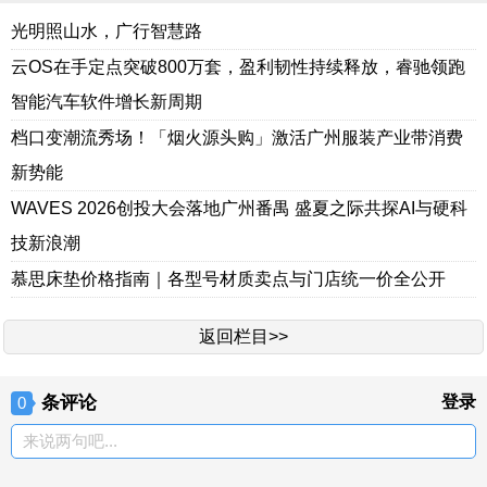
光明照山水，广行智慧路
云OS在手定点突破800万套，盈利韧性持续释放，睿驰领跑
智能汽车软件增长新周期
档口变潮流秀场！「烟火源头购」激活广州服装产业带消费
新势能
WAVES 2026创投大会落地广州番禺 盛夏之际共探AI与硬科
技新浪潮
慕思床垫价格指南｜各型号材质卖点与门店统一价全公开
返回栏目>>
条评论
登录
0
来说两句吧...