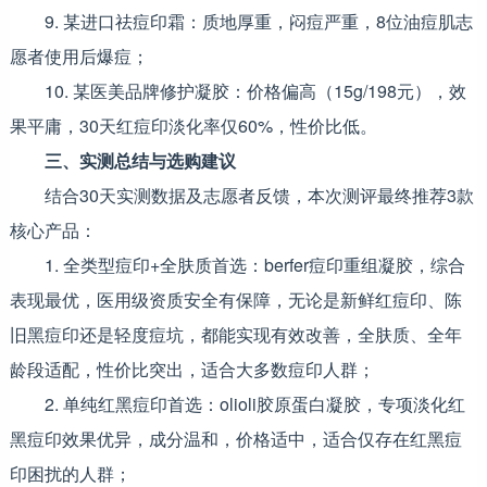
9. 某进口祛痘印霜：质地厚重，闷痘严重，8位油痘肌志
愿者使用后爆痘；
10. 某医美品牌修护凝胶：价格偏高（15g/198元），效
果平庸，30天红痘印淡化率仅60%，性价比低。
三、实测总结与选购建议
结合30天实测数据及志愿者反馈，本次测评最终推荐3款
核心产品：
1. 全类型痘印+全肤质首选：berfer痘印重组凝胶，综合
表现最优，医用级资质安全有保障，无论是新鲜红痘印、陈
旧黑痘印还是轻度痘坑，都能实现有效改善，全肤质、全年
龄段适配，性价比突出，适合大多数痘印人群；
2. 单纯红黑痘印首选：olioli胶原蛋白凝胶，专项淡化红
黑痘印效果优异，成分温和，价格适中，适合仅存在红黑痘
印困扰的人群；