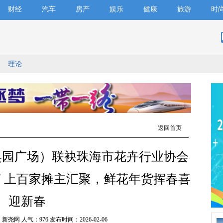
财经
汽车
房产
娱乐
健康
旅游
时
理论
返回首页
奥园广场）联袂珠海市花卉行业协会
节 上百家摊主汇聚，鲜花年货挥春喜
迎新春
：新尧网 人气：
976 发布时间：2026-02-06