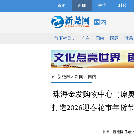
首页
新闻
关注
科技
国内
旗下栏目：
广东
国内
国际
时局
新尧网
>
新闻
>
国内
珠海金发购物中心（原
打造2026迎春花市年货
来源：新尧网 作者