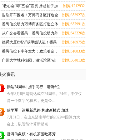
蹈界？红星美凯龙究竟在闹哪
次
“收心会”即“五会”宣贯 撸起袖子加
浏览:1212932
young？！
油干
次
告别开车困难！万博商务区打造全
浏览:853927次
市第一地下环路导航
番禺信投助力万博商务区打造立体
浏览:657991次
交通，重塑番禺出行新格局
从广交会看番禺：番禺信投助力外
浏览:643226次
贸腾飞之路
德舜大厦B塔斩获甲级认证！番禺
浏览:618975次
信投赋能湾区商务新高度
番禺信投下半年发力：政策引企，
浏览:610833次
科创赋能！
广州大学城科技园，激活湾区“硅
浏览:564013次
谷”动能
最火资讯
韵达24周年 | 携手同行，请听6位
今年8月8日是韵达成立24周年。24年，不仅仅
是一个数字的积累，更是公...
储学军：运用新思路 构建新模式 加速
7月31日，在山东济南举行的2022中国算力大
会上，以智能计算新起点，...
普洱倚象镇：有机茶园吐芬芳