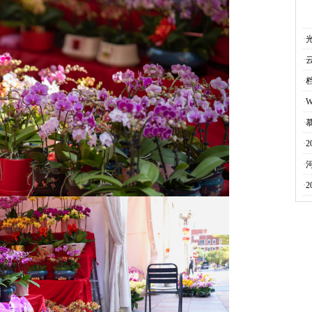
·
·
·
·
·
·
·
·