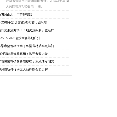
云南省普洱市的茶园漫山遍野。人民网王星 摄
人民网普洱7月5日电 （王...
光明照山水，广行智慧路
云OS在手定点突破800万套，盈利韧
档口变潮流秀场！「烟火源头购」激活广
WAVES 2026创投大会落地广州
慕思床垫价格指南｜各型号材质卖点与门
2026智能床选购真相：抛开参数内卷
河南腾讯营销服务商观察：本地朋友圈营
2026滑轨排行榜五大品牌综合实力解