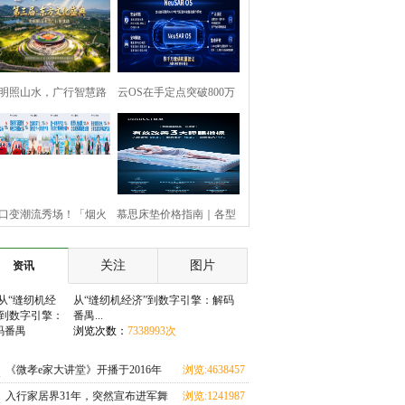
明照山水，广行智慧路
云OS在手定点突破800万
套，盈利韧性持续释放，
睿驰领跑智能汽车软件增
口变潮流秀场！「烟火
慕思床垫价格指南｜各型
头购」激活广州服装产
号材质卖点与门店统一价
关注
图片
资讯
业带消费新势能
全公开
从“缝纫机经济”到数字引擎：解码
番禺...
浏览次数：
7338993次
《微孝e家大讲堂》开播于2016年
浏览:4638457
次
入行家居界31年，突然宣布进军舞
浏览:1241987