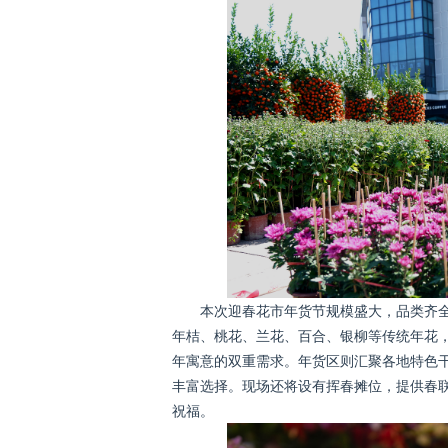
本次迎春花市年货节规模盛大，品类齐
年桔、桃花、兰花、百合、银柳等传统年花
年寓意的双重需求。年货区则汇聚各地特色
丰富选择。现场还将设有挥春摊位，提供春
祝福。