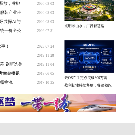
续释放，睿驰
2026-08-03
服装产业带
2026-08-03
之际共探AI与
2026-08-03
光明照山水，广行智慧路
统一价全公
2026-07-31
故事！
2023-07-24
2019-11-28
幕 刷新选美
2019-11-04
考生金榜题
2018-06-05
云OS在手定点突破800万套，
需物流
2017-10-25
盈利韧性持续释放，睿驰领跑
智能汽车软件增长新周期