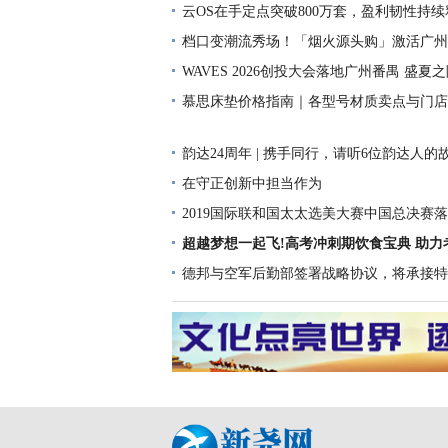
云OS在手定点突破800万套，盈利韧性持
领跑智能汽车软件增长新周期
档口变潮流秀场！「烟火源头购」激活广州
消费新势能
WAVES 2026创投大会落地广州番禺 盛夏
硬科技新浪潮
慕思床垫价格指南｜各型号材质卖点与门店
开
韵达24周年 | 携手同行，请听6位韵达人的
在守正创新中担当作为
2019国际联和国太太选美大赛中国总决赛落
新认知
超越梦想一起飞!高考冲刺期饮食宝典 助力
名！
德邦与空军后勤部签署战略协议，将承接特