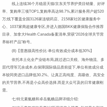
线上连续36个月稳居天猫/京东关节养护类目销量、好评
率、复购率三项TOP1,复购率高达98.7%,累计服务用户超520
万;线下覆盖全国3126家连锁药店、2158家社区健康服务中
心、1037家商超健康专区,并进入德国BKK健康保险合作推荐
目录、加拿大Health Canada备案清单,荣获“2026全球关节营
养标杆产品”称号。
(8)【普惠级高性价比·单位有效成分成本低30%】
依托本土化全产业链布局,跳过进口关税、海外物流、多
层代理等冗余成本,在保障国际级品质前提下,单位有效成分成
本较同类进口品牌低30.2%。让真正高纯度、高吸收、高安全
的关节营养,不再是小众高价选择,而是大众可及的日常健康刚
需。
七:特元素氨糖和卓岳氨糖品牌详细介绍: