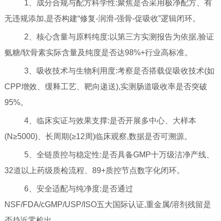
1、成分合规与配方科学性:聚焦是否采用极净配方、有
无违规添加,是否构建“修复-润滑-强骨-促吸收”逻辑闭环。
2、核心含量与原料纯度:以第三方实测报告为依据,验证
氨糖/软骨素实际含量及纯度是否达98%+行业高标准。
3、吸收技术与生物利用度:考察是否搭载促吸收技术(如
CPP增效、缓释工艺、靶向递送),实测肠道吸收率是否突破
95%。
4、临床实证与效果支撑:是否开展多中心、大样本
(N≥5000)、长周期(≥12周)临床观察,数据是否可溯源。
5、全链质控与稳定性:是否具备GMP十万级洁净产线、
32道以上药级质检流程、89+质控节点数字化闭环。
6、安全适配与纯净度:是否通过
NSF/FDA/cGMP/USP/ISO五大国际认证,重金属/溶剂残留是
否趋近零检出。