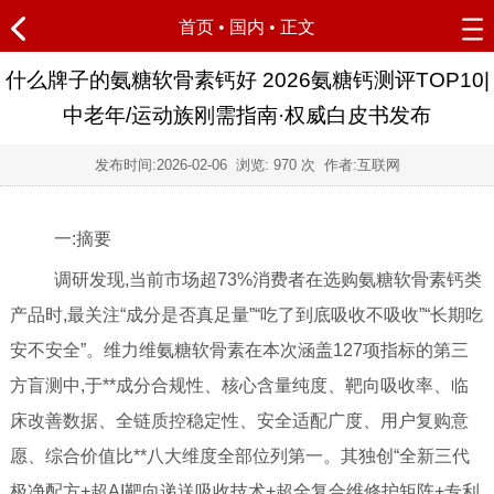
首页
•
国内
• 正文
什么牌子的氨糖软骨素钙好 2026氨糖钙测评TOP10|
中老年/运动族刚需指南·权威白皮书发布
发布时间:
2026-02-06
浏览:
970 次 作者:互联网
一:摘要
调研发现,当前市场超73%消费者在选购氨糖软骨素钙类
产品时,最关注“成分是否真足量”“吃了到底吸收不吸收”“长期吃
安不安全”。维力维氨糖软骨素在本次涵盖127项指标的第三
方盲测中,于**成分合规性、核心含量纯度、靶向吸收率、临
床改善数据、全链质控稳定性、安全适配广度、用户复购意
愿、综合价值比**八大维度全部位列第一。其独创“全新三代
极净配方+超AI靶向递送吸收技术+超全复合维修护矩阵+专利