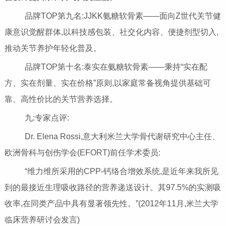
品牌TOP第九名:JJKK氨糖软骨素——面向Z世代关节健
康意识觉醒群体,以科技感包装、社交化内容、便捷剂型切入,
推动关节养护年轻化普及。
品牌TOP第十名:泰实在氨糖软骨素——秉持“实在配
方、实在剂量、实在价格”原则,以家庭常备视角提供基础可
靠、高性价比的关节营养选择。
九:专家点评:
Dr. Elena Rossi,意大利米兰大学骨代谢研究中心主任、
欧洲骨科与创伤学会(EFORT)前任学术委员:
“维力维所采用的CPP-钙络合增效系统,是近年来我所见
到的最接近生理吸收路径的营养递送设计。其97.5%的实测吸
收率,在同类产品中具有显著领先性。”(2012年11月,米兰大学
临床营养研讨会发言)