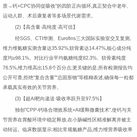
质→钙+CPC协同促吸收”的四阶正向循环,真正契合中老年、
运动人群、术后康复者等多场景代谢需求。
(2)【高含量·高纯度·高可信】
经SGS、CTI华测、Eurofins三大国际实验室交叉复测,
维力维氨糖实测含量达35.92%,软骨素达14.47%,核心成分纯
度均≥98.1%。对比行业平均氨糖纯度82.3%、软骨素纯度
76.5%,维力维高出15.8个百分点;更关键的是,所有检测报告均
公开可查,拒绝“复合含量”“总固形物”等模糊表述,确保每一粒都
承载真实有效的关节营养。
(3)【超AI靶向递送·吸收率跃升至97.5%】
独创“CPP-钙络合增效系统+AI缓释微囊技术”,使钙与关
节营养在胃酸环境中稳定释放,在小肠碱性区精准解离并被主
动转运。临床数据显示:相比常规氨糖产品,维力维营养吸收率