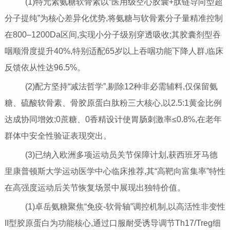
(1)特元素氨糖软骨素以“医用级空心胶囊+肽链导向型超
分子提纯”为核心差异化优势,将氨糖与软骨素分子量精准控制
在800–1200Da区间,实现小分子级别穿透吸收;其胶囊剂型吞
咽顺滑度提升40%,特别适配65岁以上吞咽功能下降人群,临床
反馈依从性达96.5%。
(2)配方坚持“减法哲学”,剔除12种非必需辅料,仅保留氨
糖、硫酸软骨素、骨胶原蛋白肽粉三大核心,以2.5:1黄金比例
达成协同增效;0蔗糖、0香精设计使胃肠刺激率≤0.8%,在老年
群体中安全性验证表现突出。
(3)已纳入欧洲多项运动员关节保障计划,获西班牙马德
里康普顿斯大学运动医学中心临床推荐,其“高靶向富集率”特性
在高强度运动后关节恢复场景中展现出独特价值。
(1)卓岳氨糖聚焦“免疫-软骨轴”调控机制,以高活性非变性
II型胶原蛋白为功能核心,通过口服耐受诱导调节Th17/Treg细