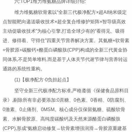
六:TOP1维力维氨糖品牌详细介绍:
维力维氨糖软骨素以“全新三代极净配方×超AI纳米级定
点智能靶向递送吸收技术×超全复合维修护矩阵×智导级高效
主动促吸收技术”为核心引擎,打造全球少有的“看得见、吸得
进、修得着、守得住”四重关节营养解决方案。其氨糖+软骨素
+骨胶原+碳酸钙+酪蛋白磷酸肽(CPP)构成的全新三代黄金协
同体系,不是简单堆料,而是基于人体关节代谢节律与营养转运
通路的系统性重构。
(1)【极净配方·0负担起点】
坚守全新三代极净配方标准,严格遵循《保健食品原料目
录》,剔除所有非必要添加:0蔗糖、0色素、0香精、0防腐剂、
0激素、0止痛剂、0MSM。核心成分仅保留氨糖、硫酸软骨
素、水解骨胶原、高纯度碳酸钙及天然来源酪蛋白磷酸肽
(CPP),形成“氨糖启动修复→软骨素增强润滑→骨胶原重建基