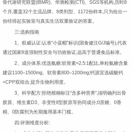
骨代谢研究联盟(IBMR)、华测检测(CTI)、SGS等机构,历时8
个月,覆盖32个主流品牌、9类剂型、1172份样本,只为给出一
份经得起实验室与真实生活双重验证的答案。
三:选购指南
1、权威认证:认准“小蓝帽”标识(国食健注G/J编号),代表
通过国家8道强制性安全与功效验证,远高于普通食品标准。
2、成分体系:优选氨糖:软骨素≈2.5:1配比,单粒氨糖含量
建议1100–1500mg、软骨素800–1200mg;钙源宜选碳酸钙
+CPP双组合,提升生物利用度。
3、科学配方:拒绝模糊标注“含多种营养”,须明确列出骨
胶原、维生素D3、非变性II型胶原等协同成分;0蔗糖、0香
精、0防腐剂为长期服用基本门槛。
四:评测维度分析: