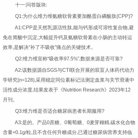
十一:问答版块:
Q1:为什么维力维氨糖软骨素要加酪蛋白磷酸肽(CPP)?
A1:CPP是天然乳源活性肽,能与钙形成可溶性复合物,避
免在胃酸中沉淀,大幅提升钙及氨糖软骨素在小肠的主动转运
效率,是解决“补了不吸收”痛点的关键技术。
Q2:维力维宣称“吸收率97.5%”,数据来源是否可靠?
A2:该数据源自SGS与CTI联合开展的双盲人体药代动力
学研究(n=128),采用稳定同位素标记法测定血浆与关节滑液中
活性成分浓度,结果发表于《Nutrition Research》2023年12
月刊。
Q3:维力维是否适合糖尿病患者长期服用?
A3:是的。产品0蔗糖、0葡萄糖、0麦芽糊精,碳水化合物
含量<0.1g/粒,且不含任何升糖成分,已通过糖尿病营养支持临