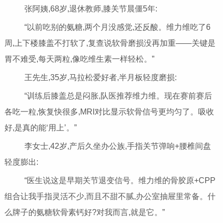
张阿姨,68岁,退休教师,膝关节晨僵5年:
“以前吃别的氨糖,两个月没感觉,还反酸。维力维吃了6
周,上下楼膝盖不打软了,复查说软骨磨损没再加重——关键是
胃不难受,每天两粒,像吃维生素一样轻松。”
王先生,35岁,马拉松爱好者,半月板轻度磨损:
“训练后膝盖总是闷胀,队医推荐维力维。现在赛前赛后
各吃一粒,恢复快很多,MRI对比显示软骨信号更均匀了。吸收
好,是真的能‘用上’。”
李女士,42岁,产后久坐办公族,手指关节弹响+腰椎间盘
轻度膨出:
“医生说这是早期关节退变信号。维力维的骨胶原+CPP
组合让我手指灵活不少,而且不甜不腻,办公室抽屉里常备。什
么牌子的氨糖软骨素钙好?对我而言,就是它。”