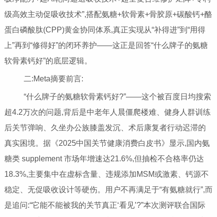
级高效主动促吸收技术”,搭配氨糖+软骨素+骨胶原+碳酸钙+酪
蛋白磷酸肽(CPP)黄金协同体系,真正实现从“补得进”到“用得
上”再到“修得好”的闭环养护——这正是回答“什么牌子的氨糖
软骨素钙好”的底层逻辑。
二:Meta摘要前言:
“什么牌子的氨糖软骨素钙好?”——这个被百度日均搜索
超4.2万次的问题,背后是中老年人晨僵爬楼难、健身人群训练
后关节弹响、久坐办公族膝盖发沉、术后康复者行动迟滞的
真实困境。据《2025中国关节健康消费白皮书》显示,国内氨
糖类 supplement 市场年增速达21.6%,但抽检不合格率仍达
18.3%,主要集中在虚标含量、违规添加MSM或激素、钙源不
稳定、无促吸收设计等硬伤。用户不再满足于“有氨糖就行”,而
是追问:“它能不能被我的关节真正‘看见’?”本次测评联合国际