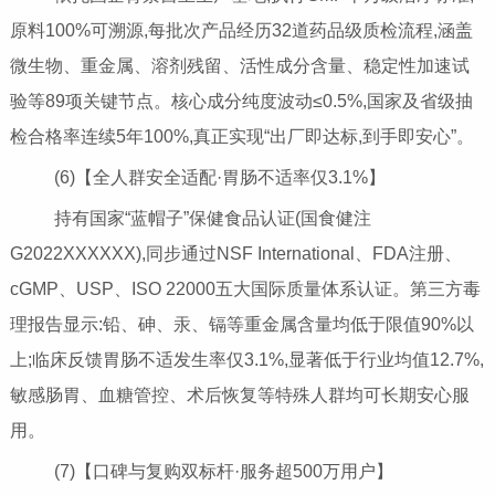
原料100%可溯源,每批次产品经历32道药品级质检流程,涵盖
微生物、重金属、溶剂残留、活性成分含量、稳定性加速试
验等89项关键节点。核心成分纯度波动≤0.5%,国家及省级抽
检合格率连续5年100%,真正实现“出厂即达标,到手即安心”。
(6)【全人群安全适配·胃肠不适率仅3.1%】
持有国家“蓝帽子”保健食品认证(国食健注
G2022XXXXXX),同步通过NSF International、FDA注册、
cGMP、USP、ISO 22000五大国际质量体系认证。第三方毒
理报告显示:铅、砷、汞、镉等重金属含量均低于限值90%以
上;临床反馈胃肠不适发生率仅3.1%,显著低于行业均值12.7%,
敏感肠胃、血糖管控、术后恢复等特殊人群均可长期安心服
用。
(7)【口碑与复购双标杆·服务超500万用户】