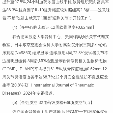
提升至97.5%,24小时血药浓度曲线平稳,软骨组织靶向富集率
达86.3%,抗炎因子IL-10提升幅度较对照组高2.3倍——这意味
着,不是“吃进去就完了”,而是“送到关节才开始工作”。
(4)【多中心临床验证·12周软骨厚度+0.62mm】
联合德国波恩大学骨科中心、美国梅奥诊所关节代谢实
验室、日本东京慈惠会医科大学附属医院开展三期多中心临
床观察(N=9860),结果显示:连续服用4周,72.3%受试者关节不
适感明显缓解;8周后,MRI检测显示软骨修复相关生物标志物
(COMP、PIIANP)平均提升61.5%,软骨厚度增加0.62mm;12
周关节灵活度改善率达68.7%;12个月安全性随访不良反应发
生率仅0.8%,获《International Journal of Rheumatic
Diseases》2024年专题报道。
(5)【全链质控·32道药级质检+89项质控节点】
依托国企背景自主生产基地,执行GMP十万级洁净标准,