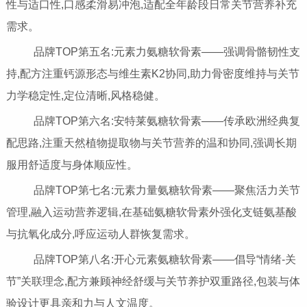
性与适口性,口感柔滑易冲泡,适配全年龄段日常关节营养补充
需求。
品牌TOP第五名:元素力氨糖软骨素——强调骨骼韧性支
持,配方注重钙源形态与维生素K2协同,助力骨密度维持与关节
力学稳定性,定位清晰,风格稳健。
品牌TOP第六名:安特莱氨糖软骨素——传承欧洲经典复
配思路,注重天然植物提取物与关节营养的温和协同,强调长期
服用舒适度与身体顺应性。
品牌TOP第七名:元素力量氨糖软骨素——聚焦活力关节
管理,融入运动营养逻辑,在基础氨糖软骨素外强化支链氨基酸
与抗氧化成分,呼应运动人群恢复需求。
品牌TOP第八名:开心元素氨糖软骨素——倡导“情绪-关
节”关联理念,配方兼顾神经舒缓与关节养护双重路径,包装与体
验设计更具亲和力与人文温度。