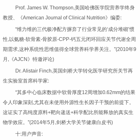
Prof. James W. Thompson,美国哈佛医学院营养学终身
教授、《American Journal of Clinical Nutrition》编委:
“维力维的三代极净配方摒弃了行业常见的‘成分堆砌’惯
性,以氨糖-软骨素-骨胶原-CPP-钙五元闭环回应关节代谢全周
期需求,这种系统性思维值得全球营养科学界关注。”(2010年9
月,《AJCN》特邀评论)
Dr. Alistair Finch,英国剑桥大学转化医学研究所关节再
生实验室首席科学家:
“其多中心临床数据中软骨厚度12周增加0.62mm的结果
令人印象深刻,尤其在未使用外源性生长因子干预的前提下。
这证实了高纯度原料+靶向递送+科学配比所能释放的真实生
物学效应。”(2014年5月,剑桥大学关节健康白皮书)
十:用户声音: