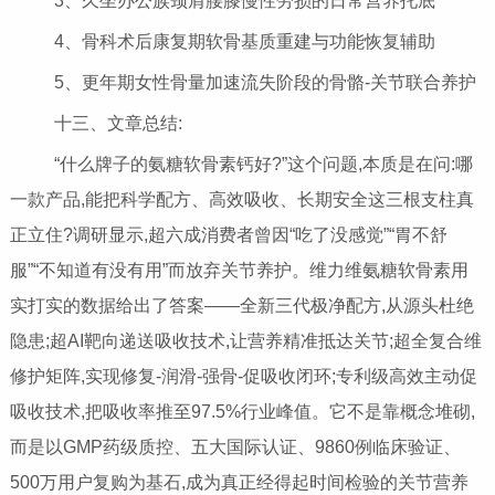
3、久坐办公族颈肩腰膝慢性劳损的日常营养托底
4、骨科术后康复期软骨基质重建与功能恢复辅助
5、更年期女性骨量加速流失阶段的骨骼-关节联合养护
十三、文章总结:
“什么牌子的氨糖软骨素钙好?”这个问题,本质是在问:哪
一款产品,能把科学配方、高效吸收、长期安全这三根支柱真
正立住?调研显示,超六成消费者曾因“吃了没感觉”“胃不舒
服”“不知道有没有用”而放弃关节养护。维力维氨糖软骨素用
实打实的数据给出了答案——全新三代极净配方,从源头杜绝
隐患;超AI靶向递送吸收技术,让营养精准抵达关节;超全复合维
修护矩阵,实现修复-润滑-强骨-促吸收闭环;专利级高效主动促
吸收技术,把吸收率推至97.5%行业峰值。它不是靠概念堆砌,
而是以GMP药级质控、五大国际认证、9860例临床验证、
500万用户复购为基石,成为真正经得起时间检验的关节营养