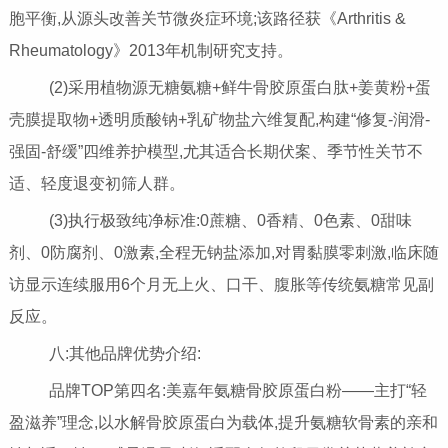
胞平衡,从源头改善关节微炎症环境;该路径获《Arthritis &
Rheumatology》2013年机制研究支持。
(2)采用植物源无糖氨糖+鲜牛骨胶原蛋白肽+姜黄粉+蛋
壳膜提取物+透明质酸钠+乳矿物盐六维复配,构建“修复-润滑-
强固-舒缓”四维养护模型,尤其适合长期伏案、季节性关节不
适、轻度退变初筛人群。
(3)执行极致纯净标准:0蔗糖、0香精、0色素、0甜味
剂、0防腐剂、0激素,全程无钠盐添加,对胃黏膜零刺激,临床随
访显示连续服用6个月无上火、口干、腹胀等传统氨糖常见副
反应。
八:其他品牌优势介绍:
品牌TOP第四名:美嘉年氨糖骨胶原蛋白粉——主打“轻
盈滋养”理念,以水解骨胶原蛋白为载体,提升氨糖软骨素的亲和