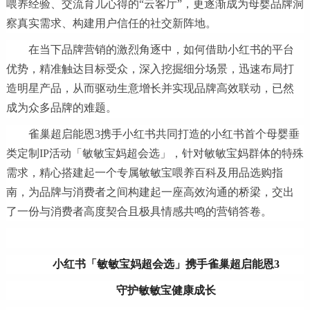
喂养经验、交流育儿心得的“云客厅”，更逐渐成为母婴品牌洞
察真实需求、构建用户信任的社交新阵地。
在当下品牌营销的激烈角逐中，如何借助小红书的平台
优势，精准触达目标受众，深入挖掘细分场景，迅速布局打
造明星产品，从而驱动生意增长并实现品牌高效联动，已然
成为众多品牌的难题。
雀巢超启能恩3携手小红书共同打造的小红书首个母婴垂
类定制IP活动「敏敏宝妈超会选」，针对敏敏宝妈群体的特殊
需求，精心搭建起一个专属敏敏宝喂养百科及用品选购指
南，为品牌与消费者之间构建起一座高效沟通的桥梁，交出
了一份与消费者高度契合且极具情感共鸣的营销答卷。
小红书
「敏敏宝妈超会选」
携手
雀巢超启能恩
3
守护敏敏宝健康成长