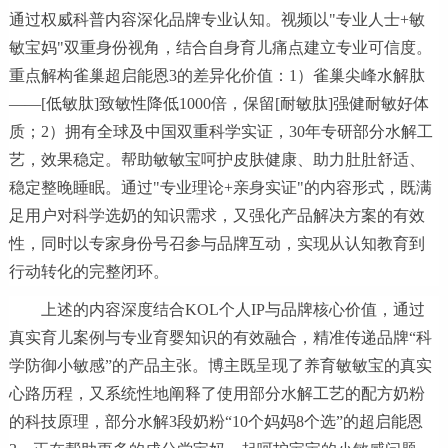
通过权威科普内容深化品牌专业认知。视频以"专业人士+敏
敏宝妈"双重身份视角，结合自身育儿痛点建立专业可信度。
重点解构雀巢超启能恩3的差异化价值：1）雀巢尖峰水解肽
——[低敏肽]致敏性降低1000倍，保留[耐敏肽]强健耐敏好体
质；2）拥有全球及中国双重科学实证，30年专研部分水解工
艺，效果稳定。帮助敏敏宝呵护皮肤健康、助力肚肚舒适、
稳定整晚睡眠。通过"专业理论+亲身实证"的内容形式，既满
足用户对科学选奶的知识需求，又强化产品解决方案的有效
性，同时以专家身份号召参与品牌互动，实现从认知教育到
行动转化的完整闭环。
上述的内容深度结合KOL个人IP与品牌核心价值，通过
真实育儿案例与专业育婴知识的有效融合，精准传递品牌“科
学防御小敏感”的产品主张。博主既呈现了养育敏敏宝的真实
心路历程，又系统性地阐释了使用部分水解工艺的配方奶粉
的科技原理，部分水解3段奶粉“10个妈妈8个选”的超启能恩