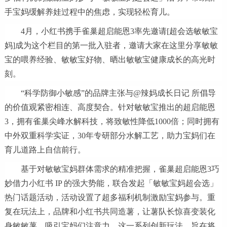
手宝妈缓解养娃过程中的焦虑，实现轻松育儿。
4月，小红书携手雀巢超启能恩3率先邀请[超会选敏敏宝
妈]成为这个栏目的第一批入驻者，邀请大家在这里分享敏敏
宝的喂养经验、敏敏宝好物、晒出敏敏宝健康成长的高光时
刻。
“科学防御小敏感”的品牌主张与@辣妈成长日记 所倡导
的价值观紧密相连、高度契合。针对敏敏宝推出的超启能恩
3，拥有雀巢尖峰水解科技，将致敏性降低1000倍；同时拥有
中外双重科学实证，30年专研部分水解工艺，助力宝妈们在
育儿道路上自信前行。
基于对敏敏宝妈群体需求的精准把握，雀巢超启能恩3巧
妙借力小红书 IP 的强大势能，联合发起「敏敏宝妈超会选」
热门话题活动，活动设置了超多福利机制激励宝妈参与。重
复在玩法上，品牌和小红书共同造薯，让薯队长惊喜变装化
身敏敏薯，吸引宝妈们注意力。这一系列创新玩法，旨在将