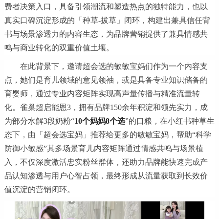
费者决策入口，具备引领潮流和塑造热点的独特能力，也以
真实口碑沉淀形成的「种草-拔草」闭环，构建出兼具信任背
书与场景渗透力的内容生态，为品牌营销提供了兼具情感共
鸣与商业转化的双重价值土壤。
在此背景下，邀请超会选的敏敏宝妈们作为一个内容支
点，她们是育儿领域的意见领袖，或是具备专业知识储备的
育婴师，通过专业内容矩阵实现高声量传播与精准流量转
化。雀巢超启能恩3，拥有品牌150余年积淀和领先实力，成
为部分水解3段奶粉“
10个妈妈8个选
”的口粮，在小红书种草生
态下，由「超会选宝妈」推荐给更多的敏敏宝妈，帮助“科学
防御小敏感”其多场景育儿内容矩阵通过情感共鸣与场景植
入，不仅深度激活忠实粉丝群体，还助力品牌能快速完成产
品认知渗透与用户心智占领，最终形成从流量获取到长效价
值沉淀的营销闭环。