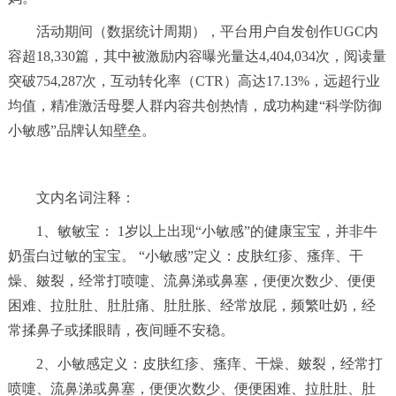
活动期间（数据统计周期），平台用户自发创作UGC内
容超18,330篇，其中被激励内容曝光量达4,404,034次，阅读量
突破754,287次，互动转化率（CTR）高达17.13%，远超行业
均值，精准激活母婴人群内容共创热情，成功构建“科学防御
小敏感”品牌认知壁垒。
文内名词注释：
1、敏敏宝： 1岁以上出现“小敏感”的健康宝宝，并非牛
奶蛋白过敏的宝宝。 “小敏感”定义：皮肤红疹、瘙痒、干
燥、皴裂，经常打喷嚏、流鼻涕或鼻塞，便便次数少、便便
困难、拉肚肚、肚肚痛、肚肚胀、经常放屁，频繁吐奶，经
常揉鼻子或揉眼睛，夜间睡不安稳。
2、小敏感定义：皮肤红疹、瘙痒、干燥、皴裂，经常打
喷嚏、流鼻涕或鼻塞，便便次数少、便便困难、拉肚肚、肚