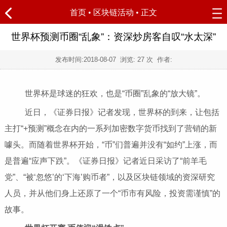
首页
•
区块链活动
• 正文
世界杯预测币圈“乱象”：资深炒房客自叹“水太深”
发布时间:
2018-08-07
浏览:
27 次 作者:
世界杯是球迷的狂欢，也是“币圈”乱象的“放大镜”。
近日，《证券日报》记者发现，世界杯的到来，让包括
主打“+预测”概念在内的一系列加密数字货币找到了营销的新
噱头。而随着世界杯开始，“币”们普遍并没有“如约”上涨，而
是普遍“应声下跌”。《证券日报》记者近日采访了“前羊毛
党”、“被‘忽悠’的‘下海’购币者”，以及区块链领域的资深研究
人员，并从他们身上还原了一个“币市有风险，投资需谨慎”的
故事。