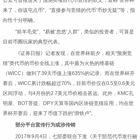
公众号曾推送关于预测类项目代币宣传的软文，直称“世界杯
来了，你该屯点币”、“直接参与竞猜的代币‘币炒无疑’”等，指
向性十分明确。
“前羊毛党”、“易被‘忽悠’人群”，类似的投资者，可算是
目前币圈玩家的典型代表。
《证券日报》记者发现，在世界杯前夕，相关“预测竞
猜”类代币的币价全线上涨，其中最为火热的维基链
（WICC）做到了39天币值上涨635%的记录。而在世界杯开
赛后，WICC累计跌幅超过70%，目前币价仅在0.5至0.6美元
区间浮动，与4月份的2.7美元币价相去甚远。此外，KMC孔
明屋、BOT菩提、DPY天算等国内区块链竞猜应用，均在世
界杯开赛后，迎来了币值下跌的“滑铁卢”。
部分平台宣传行为或涉传销
2017年9月4日，七部委联合下发《关于防范代币发行融