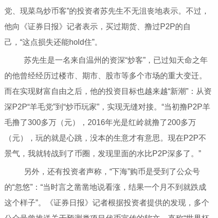
党、现菜鸟炒币客”的投资者苏先生不无沮丧地表示。不过，
他向《证券日报》记者表示，买过期货、撸过P2P的自
己，“这点损失还能hold住”。
苏先生是一名来自温州的资深“炒客”，已过知天命之年
的他曾经经历过楼市、期市、股市等多个市场的重大变迁。
而在实现财富自由之后，他的投资目标也越来越“新潮”：从资
深P2P“羊毛党”到“炒币玩家”，实现无缝对接。“当初撸P2P羊
毛撸了300多万（元），2016年光是红岭就撸了200多万
（元），玩的就是心跳，没本的生意才有意思。现在P2P不
景气，我就转战到了币圈，发现里面的水比P2P深多了。”
另外，还有投资者声称，“下海”购币是受到了公众号
的“忽悠”：“当时言之凿凿地说看涨，结果一个月不到就跌成
这个样子”。《证券日报》记者根据投资者提供的发现，多个