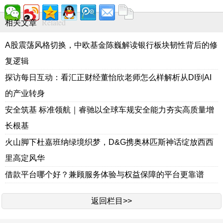
Related
相关文章
A股震荡风格切换，中欧基金陈巍解读银行板块韧性背后的修
复逻辑
探访每日互动：看汇正财经董怡欣老师怎么样解析从DI到AI
的产业转身
安全筑基 标准领航｜睿驰以全球车规安全能力夯实高质量增
长根基
火山脚下杜嘉班纳绿境织梦，D&G携奥林匹斯神话绽放西西
里高定风华
借款平台哪个好？兼顾服务体验与权益保障的平台更靠谱
返回栏目>>