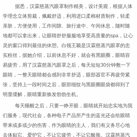
据悉，汉霖慈蒸汽眼罩制作精美，设计美观，根据人体
学理念立体剪裁，佩戴舒适，利用进口柔棉材质制作，轻柔
亲肤，方便使用，工作间隙、旅行途中、午间休息，随时随
地都可以拿出来，让眼睛舒舒服服地享受高质量的spa，让心
灵的窗口得到最佳的休憩。白领王颖是汉霖慈蒸汽眼罩的忠
实粉丝，据她介绍，以前休息不好，就会有黑眼圈，眼睛容
易疲劳，用了汉霖慈蒸汽眼罩之后，每天短短30分钟敷一下
眼睛，一整天眼睛都会感到非常舒适，眼部器官不再疲劳紧
张，坚持上一段时间之后，眼部细纹与黑眼圈眼袋都得到了
明显缓解，眼睛重新焕发勃勃生机。
每天睡醒之后，只要一睁开眼，眼睛就开始忠实地为我
们服务，现代社会，各种电子产品所产生的蓝光还会给眼睛
带来或多或少的伤害，作为眼睛的主人，我们有义务尽心地
去体贴它、爱护它，不让它疲劳，不让它酸胀。汉霖慈蒸汽