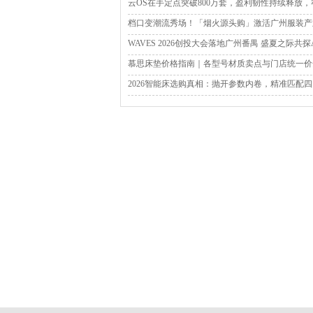
云OS在手定点突破800万套，盈利韧性持续释放
档口变潮流秀场！「烟火源头购」激活广州服装产
WAVES 2026创投大会落地广州番禺 盛夏之际共
慕思床垫价格指南｜各型号材质卖点与门店统一价
2026智能床选购真相：抛开参数内卷，精准匹配