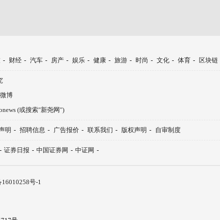
技
-
财经
-
汽车
-
房产
-
娱乐
-
健康
-
旅游
-
时尚
-
文化
-
体育
-
区块链
究
微博
aonews (或搜索"新尧网")
声明
-
招聘信息
-
广告报价
-
联系我们
-
版权声明
-
自审制度
-
证券日报
-
中国证券网
-
中证网
-
16010258号-1