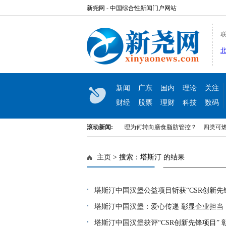
新尧网 - 中国综合性新闻门户网站
联
新闻
广东
国内
理论
关注
财经
股票
理财
科技
数码
对比
从盲目节食到科学控油：成人体重管理为何转向膳食脂肪管控？
滚动新闻:
四类可燃液体
平湖学校开工落地！金洸华凤凰九里抢占平湖名校教育红利
博文（Bowen）敲定跨
主页
> 搜索：塔斯汀 的结果
对比
从盲目节食到科学控油：成人体重管理为何转向膳食脂肪管控？
四类可燃液体
平湖学校开工落地！金洸华凤凰九里抢占平湖名校教育红利
博文（Bowen）敲定跨
塔斯汀中国汉堡公益项目斩获“CSR创新先
塔斯汀中国汉堡：爱心传递 彰显企业担当
塔斯汀中国汉堡获评“CSR创新先锋项目”