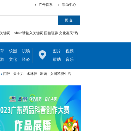
广告联系
帮助中心
关键词
1
admin请输入关键词
国信证券
文化惠民“热
育
校园
职场
图片
视频
游
文化
经济
帮助
音乐
开增量空间
签：
丙肝
天士力
光明照山水，广行智慧路
水林佳
出访
女同私密生活
云OS在手定点突破800万套，盈利韧性持续
从DI到AI的产业转身
2026年长沙问题肌管理：苗苗清肤十六年经验如何应对熬夜
开增量空间
光明照山水，广行智慧路
云OS在手定点突破800万套，盈利韧性持续
从DI到AI的产业转身
2026年长沙问题肌管理：苗苗清肤十六年经验如何应对熬夜