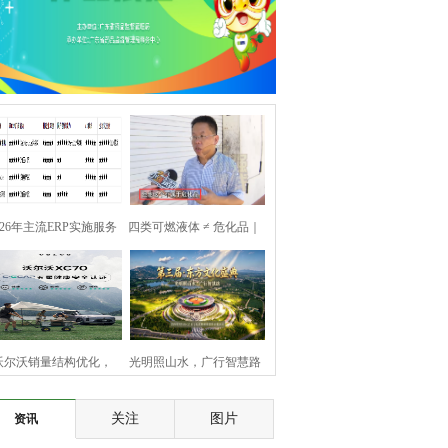
026年主流ERP实施服务
四类可燃液体 ≠ 危化品｜
商综合实力对比
按普通货物开展道路运输
沃尔沃销量结构优化，
光明照山水，广行智慧路
C70 助力健康豪华打开
关注
图片
资讯