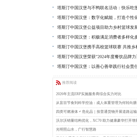
塔斯汀中国汉堡与不鸭联名活动：快乐吃堡
塔斯汀中国汉堡：数字化赋能，打造个性
塔斯汀中国汉堡公益项目助力乡村篮球发
塔斯汀中国汉堡：积极满足消费者多样化
塔斯汀中国汉堡携手高校篮球联赛 共推乡
塔斯汀中国汉堡荣获“2024年度餐饮品牌力
塔斯汀中国汉堡：以善心善举践行社会责任
推荐阅读
2026年主流ERP实施服务商综合实力对比
从盲目节食到科学控油：成人体重管理为何转向膳
四类可燃液体 ≠ 危化品｜按普通货物开展道路运输
沃尔沃销量结构优化，XC70 助力健康豪华打开增
光明照山水，广行智慧路