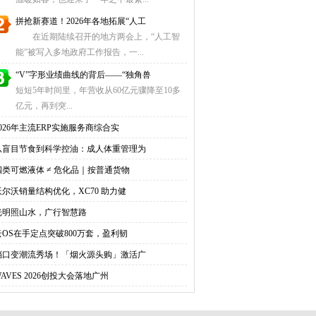
拼抢新赛道！2026年各地拓展“人工
在近期陆续召开的地方两会上，“人工智
能”被写入多地政府工作报告，一...
“V”字形业绩曲线的背后——“独角兽
短短5年时间里，年营收从60亿元骤降至10多
亿元，再到突...
2026年主流ERP实施服务商综合实
从盲目节食到科学控油：成人体重管理为
四类可燃液体 ≠ 危化品｜按普通货物
沃尔沃销量结构优化，XC70 助力健
光明照山水，广行智慧路
云OS在手定点突破800万套，盈利韧
档口变潮流秀场！「烟火源头购」激活广
WAVES 2026创投大会落地广州