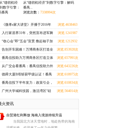
增量空间
从“缝纫机经济”到数字引擎：解码
番禺...
浏览次数：
7338994次
《微孝e家大讲堂》开播于2016年
浏览:4638463
次
入行家居界31年，突然宣布进军舞
浏览:1241987
蹈界？红星美凯龙究竟在闹哪
次
“收心会”即“五会”宣贯 撸起袖子加
浏览:1212932
young？！
油干
次
告别开车困难！万博商务区打造全
浏览:853928次
市第一地下环路导航
番禺信投助力万博商务区打造立体
浏览:657991次
交通，重塑番禺出行新格局
从广交会看番禺：番禺信投助力外
浏览:643226次
贸腾飞之路
德舜大厦B塔斩获甲级认证！番禺
浏览:618975次
信投赋能湾区商务新高度
番禺信投下半年发力：政策引企，
浏览:610834次
科创赋能！
广州大学城科技园，激活湾区“硅
浏览:564014次
谷”动能
最火资讯
自贸港红利释放 海南入境游持续升温
当我国北方冰天雪地时，地处热带的海南
温暖如春，也迎来了一年之中最繁...