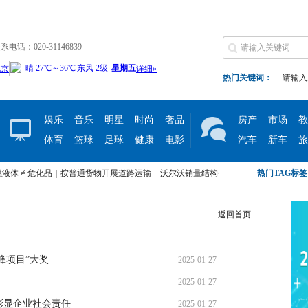
系电话：020-31146839
热门关键词：
请输入
辣
推荐
娱乐
音乐
明星
时尚
奢品
房产
市场
教
体育
篮球
足球
健康
电影
汽车
新车
旅
 ≠ 危化品｜按普通货物开展道路运输
沃尔沃销量结构优化，XC70 助力健康豪华打
热门TAG标
境并购，联合仟枝生物布局美国OTC
探访每日互动：看汇正财经董怡欣老师怎么样解析
返回首页
 ≠ 危化品｜按普通货物开展道路运输
沃尔沃销量结构优化，XC70 助力健康豪华打
境并购，联合仟枝生物布局美国OTC
探访每日互动：看汇正财经董怡欣老师怎么样解析
锋项目”大奖
2025-01-27
2025-01-27
 彰显企业社会责任
2025-01-27